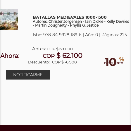
BATALLAS MEDIEVALES 1000-1500
Autores: Christer Jorgensen - Iain Dickie - Kelly Devries
- Martin Dougherty - Phyllis G. Jestice
Isbn: 978-84-9928-189-6 | Año: 0 | Páginas: 225
Antes:
COP
$ 69.000
$ 62.100
Ahora:
COP
10
%
Descuento:
COP $ -6.900
DESCUENTO
NOTIFICARME