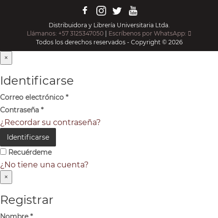
Distribuidora y Librería Universitaria Ltda.
Llámanos: +57 3125347050
|
Escríbenos por WhatsApp:
Todos los derechos reservados - Copyright © 2026
×
Identificarse
Correo electrónico
*
Contraseña
*
¿Recordar su contraseña?
Identificarse
Recuérdeme
¿No tiene una cuenta?
×
Registrar
Nombre
*