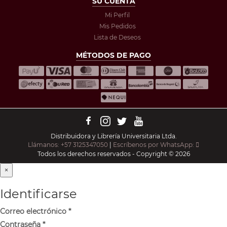
SU CUENTA
Mi Perfil
Mis Pedidos
Lista de Deseos
MÉTODOS DE PAGO
Distribuidora y Librería Universitaria Ltda.
Llámanos: +57 3125347050
|
Escríbenos por WhatsApp:
Todos los derechos reservados - Copyright © 2026
×
Identificarse
Correo electrónico
*
Contraseña
*