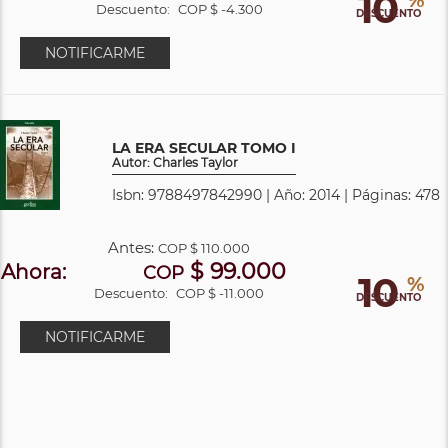
10
%
Descuento:
COP $ -4.300
DESCUENTO
NOTIFICARME
LA ERA SECULAR TOMO I
Autor: Charles Taylor
Isbn: 9788497842990 | Año: 2014 | Páginas: 478
Antes:
COP
$ 110.000
$ 99.000
Ahora:
COP
10
%
Descuento:
COP $ -11.000
DESCUENTO
NOTIFICARME