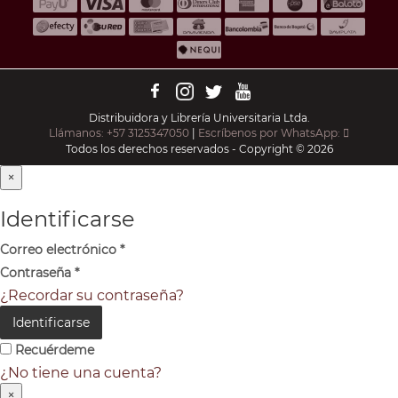
Distribuidora y Librería Universitaria Ltda.
Llámanos: +57 3125347050
|
Escríbenos por WhatsApp:
Todos los derechos reservados - Copyright © 2026
×
Identificarse
Correo electrónico
*
Contraseña
*
¿Recordar su contraseña?
Identificarse
Recuérdeme
¿No tiene una cuenta?
×