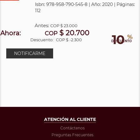
Isbn: 978-958-790-545-8 | Año: 2020 | Páginas:
112
Antes:
COP
$ 23.000
$ 20.700
Ahora:
COP
10
%
Descuento:
COP $ -2.300
DESCUENTO
NOTIFICARME
ATENCIÓN AL CLIENTE
Contáctenos
Preguntas Frecuentes