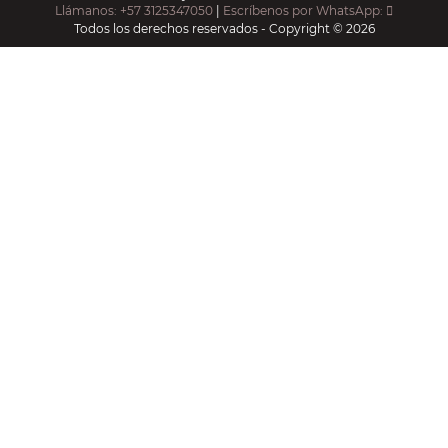
Llámanos: +57 3125347050
|
Escríbenos por WhatsApp:
Todos los derechos reservados - Copyright © 2026