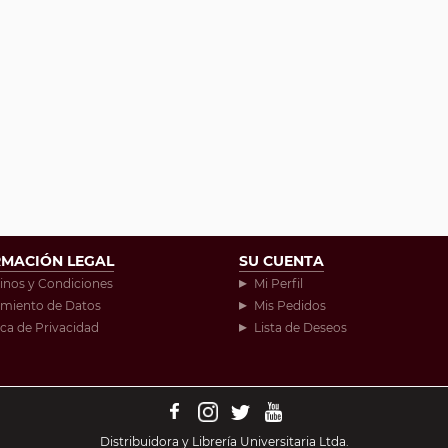
RMACIÓN LEGAL
SU CUENTA
inos y Condiciones
Mi Perfil
amiento de Datos
Mis Pedidos
ica de Privacidad
Lista de Deseos
Distribuidora y Librería Universitaria Ltda.