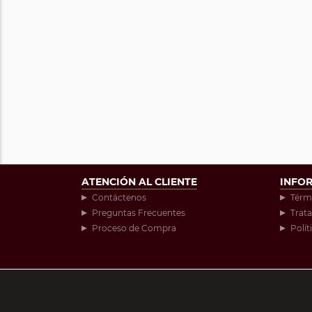
ATENCIÓN AL CLIENTE
INFO
Contáctenos
Térm
Preguntas Frecuentes
Trat
Proceso de Compra
Polít