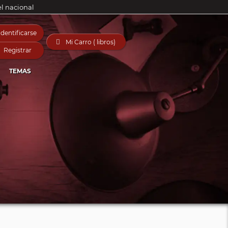
el nacional
Identificarse

Mi Carro ( libros)
Registrar
TEMAS