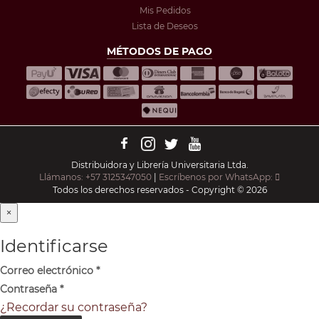
Mis Pedidos
Lista de Deseos
MÉTODOS DE PAGO
Distribuidora y Librería Universitaria Ltda.
Llámanos: +57 3125347050
|
Escríbenos por WhatsApp:
Todos los derechos reservados - Copyright © 2026
×
Identificarse
Correo electrónico
*
Contraseña
*
¿Recordar su contraseña?