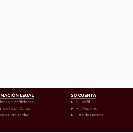
RMACIÓN LEGAL
SU CUENTA
inos y Condiciones
Mi Perfil
amiento de Datos
Mis Pedidos
ica de Privacidad
Lista de Deseos