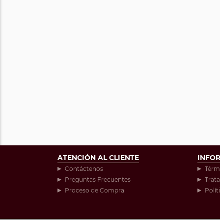
ATENCIÓN AL CLIENTE
INFO
Contáctenos
Térm
Preguntas Frecuentes
Trat
Proceso de Compra
Polít