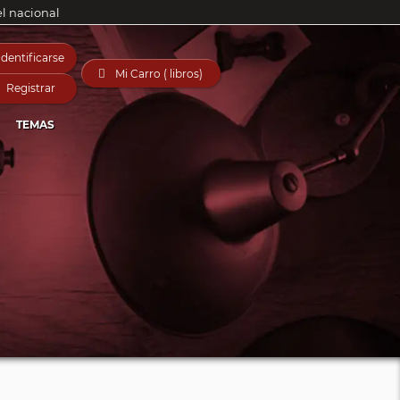
el nacional
Identificarse

Mi Carro ( libros)
Registrar
TEMAS