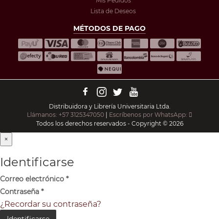
Mis Pedidos
Lista de Deseos
MÉTODOS DE PAGO
Distribuidora y Librería Universitaria Ltda.
Llámanos: +57 3125347050
|
Escríbenos por WhatsApp:
Todos los derechos reservados - Copyright © 2026
×
Identificarse
Correo electrónico
*
Contraseña
*
¿Recordar su contraseña?
Identificarse