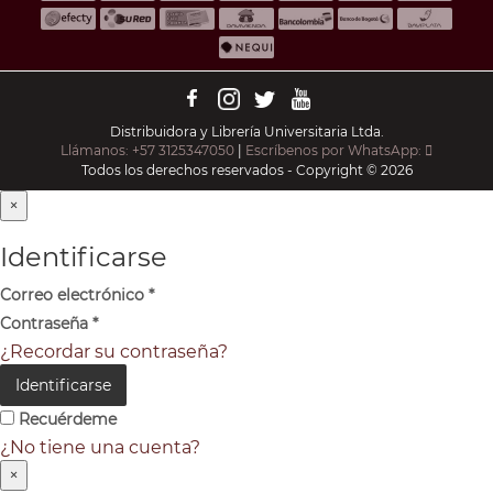
Distribuidora y Librería Universitaria Ltda.
Llámanos: +57 3125347050
|
Escríbenos por WhatsApp:
Todos los derechos reservados - Copyright © 2026
×
Identificarse
Correo electrónico
*
Contraseña
*
¿Recordar su contraseña?
Identificarse
Recuérdeme
¿No tiene una cuenta?
×