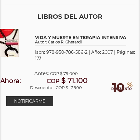
LIBROS DEL AUTOR
VIDA Y MUERTE EN TERAPIA INTENSIVA
Autor: Carlos R. Gherardi
Isbn: 978-950-786-586-2 | Año: 2007 | Páginas:
173
Antes:
COP
$ 79.000
$ 71.100
Ahora:
COP
10
%
Descuento:
COP $ -7.900
DESCUENTO
NOTIFICARME