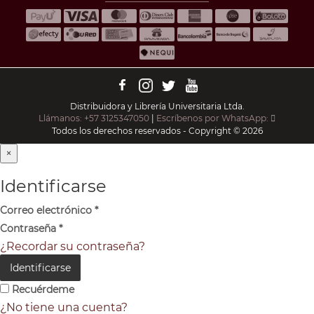
Distribuidora y Librería Universitaria Ltda.
Llámanos: +57 3125347050
|
Escríbenos por WhatsApp:
Todos los derechos reservados - Copyright © 2026
×
Identificarse
Correo electrónico
*
Contraseña
*
¿Recordar su contraseña?
Identificarse
Recuérdeme
¿No tiene una cuenta?