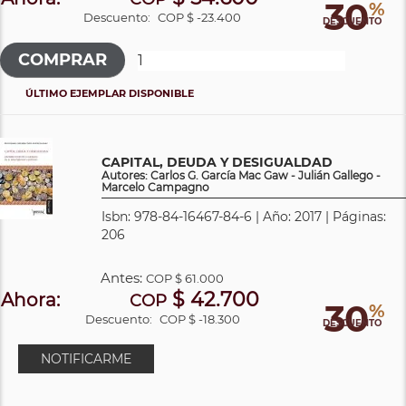
30
%
Descuento:
COP $ -23.400
DESCUENTO
ÚLTIMO EJEMPLAR DISPONIBLE
CAPITAL, DEUDA Y DESIGUALDAD
Autores: Carlos G. García Mac Gaw - Julián Gallego -
Marcelo Campagno
Isbn: 978-84-16467-84-6 | Año: 2017 | Páginas:
206
Antes:
COP
$ 61.000
$ 42.700
Ahora:
COP
30
%
Descuento:
COP $ -18.300
DESCUENTO
NOTIFICARME