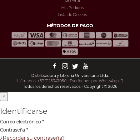
Mi Perfil
Mis Pedidos
Lista de Deseos
MÉTODOS DE PAGO
Distribuidora y Librería Universitaria Ltda.
Llámanos: +57 3125347050
|
Escríbenos por WhatsApp:
Todos los derechos reservados - Copyright © 2026
×
Identificarse
Correo electrónico
*
Contraseña
*
¿Recordar su contraseña?