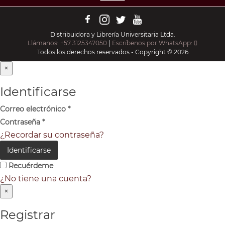
Distribuidora y Librería Universitaria Ltda.
Llámanos: +57 3125347050
|
Escríbenos por WhatsApp:
Todos los derechos reservados - Copyright © 2026
×
Identificarse
Correo electrónico
*
Contraseña
*
¿Recordar su contraseña?
Identificarse
Recuérdeme
¿No tiene una cuenta?
×
Registrar