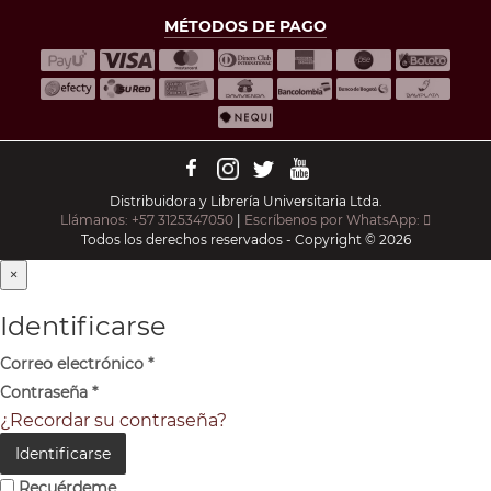
MÉTODOS DE PAGO
Distribuidora y Librería Universitaria Ltda.
Llámanos: +57 3125347050
|
Escríbenos por WhatsApp:
Todos los derechos reservados - Copyright © 2026
×
Identificarse
Correo electrónico
*
Contraseña
*
¿Recordar su contraseña?
Identificarse
Recuérdeme