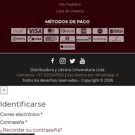
Mis Pedidos
Lista de Deseos
MÉTODOS DE PAGO
Distribuidora y Librería Universitaria Ltda.
Llámanos: +57 3125347050
|
Escríbenos por WhatsApp:
Todos los derechos reservados - Copyright © 2026
×
Identificarse
Correo electrónico
*
Contraseña
*
¿Recordar su contraseña?