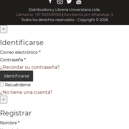
Distribuidora y Librería Universitaria Ltda.
Llámanos: +57 3125347050
|
Escríbenos por WhatsApp:
Todos los derechos reservados - Copyright © 2026
×
Identificarse
Correo electrónico
*
Contraseña
*
¿Recordar su contraseña?
Identificarse
Recuérdeme
¿No tiene una cuenta?
×
Registrar
Nombre
*