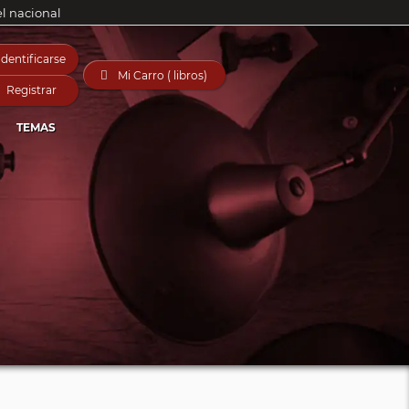
el nacional
Identificarse

Mi Carro ( libros)
Registrar
TEMAS