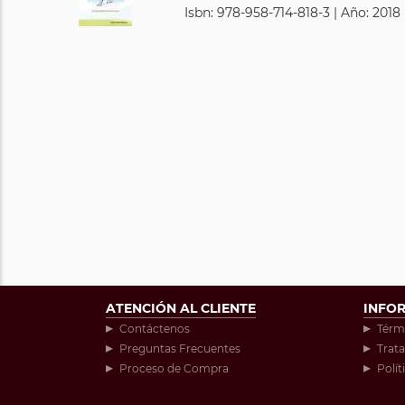
Isbn: 978-958-714-818-3 | Año: 2018 
ATENCIÓN AL CLIENTE
INFO
Contáctenos
Térm
Preguntas Frecuentes
Trat
Proceso de Compra
Polít