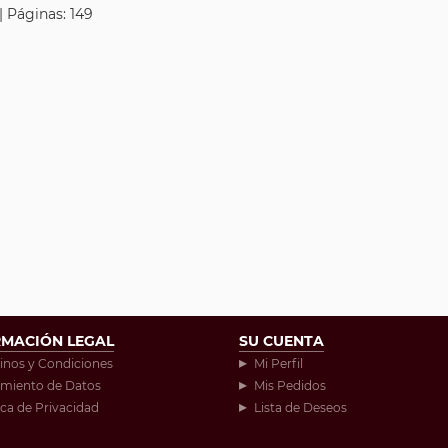
| Páginas: 149
RMACIÓN LEGAL
SU CUENTA
inos y Condiciones
Mi Perfil
amiento de Datos
Mis Pedidos
ica de Privacidad
Lista de Deseos