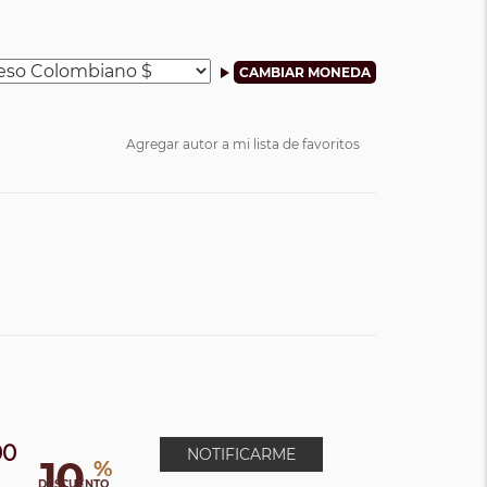
Agregar autor a mi lista de favoritos
00
NOTIFICARME
10
%
DESCUENTO