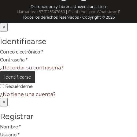
Distribuidora y Librería Universitaria Ltda.
Llámanos: +57 3125347050
|
Escríbenos por WhatsApp:
Todos los derechos reservados - Copyright © 2026
×
Identificarse
Correo electrónico
*
Contraseña
*
¿Recordar su contraseña?
Identificarse
Recuérdeme
¿No tiene una cuenta?
×
Registrar
Nombre
*
Usuario
*