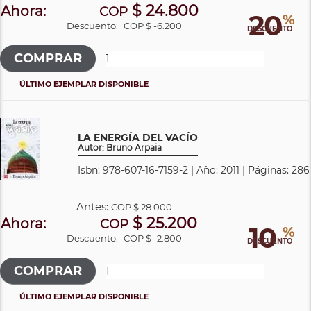
$ 24.800
Ahora:
COP
20
%
Descuento:
COP $ -6.200
DESCUENTO
ÚLTIMO EJEMPLAR DISPONIBLE
LA ENERGÍA DEL VACÍO
Autor: Bruno Arpaia
Isbn: 978-607-16-7159-2 | Año: 2011 | Páginas: 286
Antes:
COP
$ 28.000
$ 25.200
Ahora:
COP
10
%
Descuento:
COP $ -2.800
DESCUENTO
ÚLTIMO EJEMPLAR DISPONIBLE