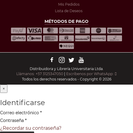
Mis Pedidos
Lista de Deseos
MÉTODOS DE PAGO
Distribuidora y Librería Universitaria Ltda.
Llámanos: +57 3125347050
|
Escríbenos por WhatsApp:
Todos los derechos reservados - Copyright © 2026
×
Identificarse
Correo electrónico
*
Contraseña
*
¿Recordar su contraseña?