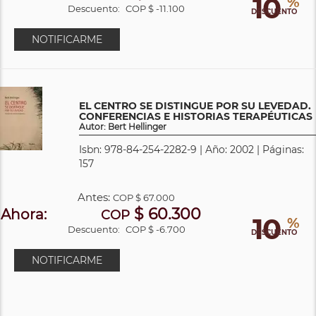
10
%
Descuento:
COP $ -11.100
DESCUENTO
NOTIFICARME
EL CENTRO SE DISTINGUE POR SU LEVEDAD.
CONFERENCIAS E HISTORIAS TERAPÉUTICAS
Autor: Bert Hellinger
Isbn: 978-84-254-2282-9 | Año: 2002 | Páginas:
157
Antes:
COP
$ 67.000
$ 60.300
Ahora:
COP
10
%
Descuento:
COP $ -6.700
DESCUENTO
NOTIFICARME