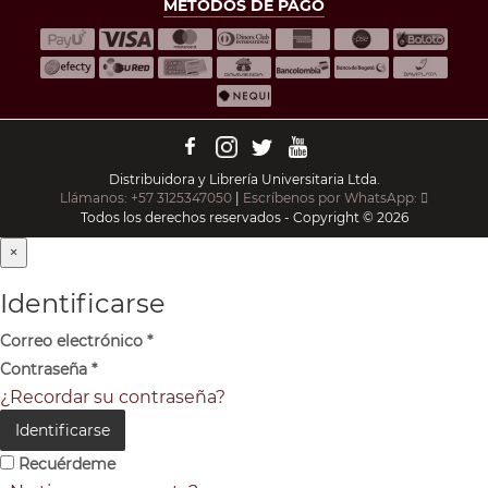
MÉTODOS DE PAGO
Distribuidora y Librería Universitaria Ltda.
Llámanos: +57 3125347050
|
Escríbenos por WhatsApp:
Todos los derechos reservados - Copyright © 2026
×
Identificarse
Correo electrónico
*
Contraseña
*
¿Recordar su contraseña?
Identificarse
Recuérdeme