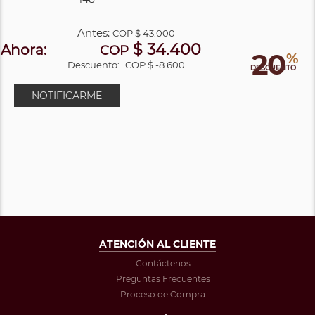
Antes:
COP
$ 43.000
$ 34.400
Ahora:
COP
20
%
Descuento:
COP $ -8.600
DESCUENTO
NOTIFICARME
ATENCIÓN AL CLIENTE
Contáctenos
Preguntas Frecuentes
Proceso de Compra