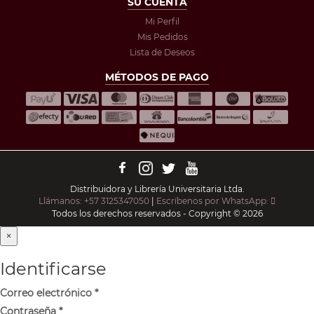
SU CUENTA
Mi Perfil
Mis Pedidos
Lista de Deseos
MÉTODOS DE PAGO
Distribuidora y Librería Universitaria Ltda.
Llámanos: +57 3125347050
|
Escríbenos por WhatsApp:
Todos los derechos reservados - Copyright © 2026
×
Identificarse
Correo electrónico
*
Contraseña
*