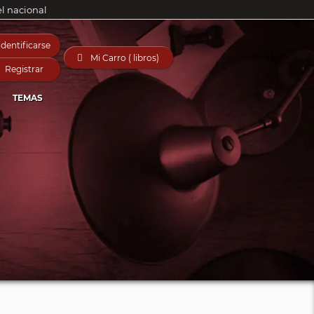
el nacional
Identificarse

Mi Carro ( libros)
Registrar
TEMAS