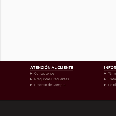
ATENCIÓN AL CLIENTE
INFO
Contáctenos
Térm
Preguntas Frecuentes
Trat
Proceso de Compra
Polít