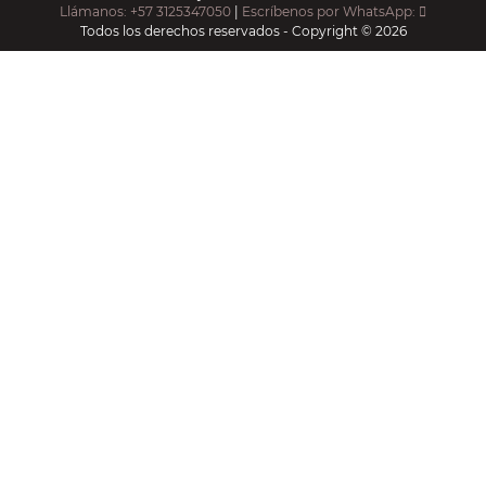
Llámanos: +57 3125347050
|
Escríbenos por WhatsApp:
Todos los derechos reservados - Copyright © 2026