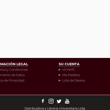
RMACIÓN LEGAL
SU CUENTA
inos y Condiciones
Mi Perfil
amiento de Datos
Mis Pedidos
ica de Privacidad
Lista de Deseos
Distribuidora y Librería Universitaria Ltda.