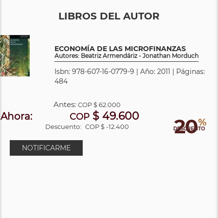
LIBROS DEL AUTOR
ECONOMÍA DE LAS MICROFINANZAS
Autores: Beatriz Armendáriz - Jonathan Morduch
Isbn: 978-607-16-0779-9 | Año: 2011 | Páginas:
484
Antes:
COP
$ 62.000
$ 49.600
Ahora:
COP
20
%
Descuento:
COP $ -12.400
DESCUENTO
NOTIFICARME