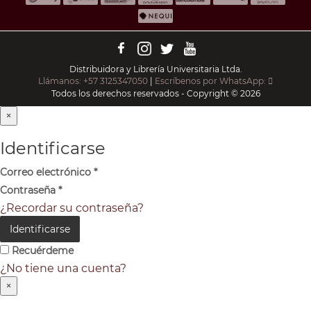
Distribuidora y Librería Universitaria Ltda.
Llámanos: +57 3125347050
|
Escríbenos por WhatsApp:
Todos los derechos reservados - Copyright © 2026
×
Identificarse
Correo electrónico
*
Contraseña
*
¿Recordar su contraseña?
Identificarse
Recuérdeme
¿No tiene una cuenta?
×