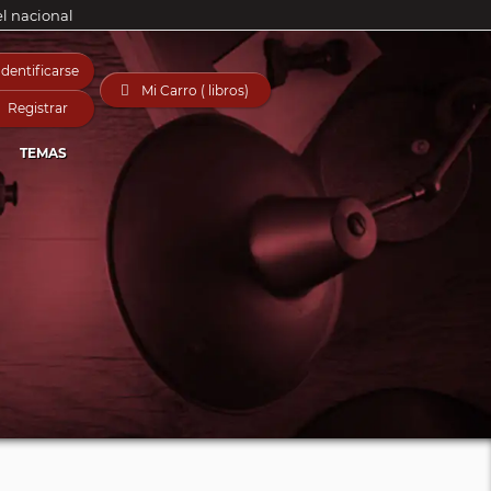
el nacional
Identificarse

Mi Carro ( libros)
Registrar
TEMAS