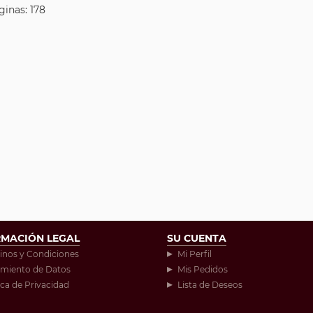
ginas: 178
RMACIÓN LEGAL
SU CUENTA
inos y Condiciones
Mi Perfil
amiento de Datos
Mis Pedidos
ica de Privacidad
Lista de Deseos