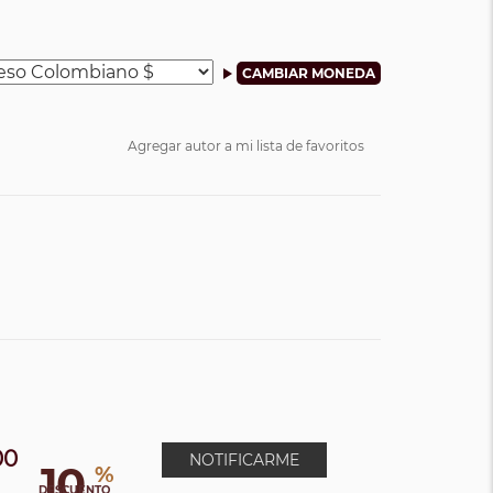
Agregar autor a mi lista de favoritos
00
NOTIFICARME
10
%
DESCUENTO