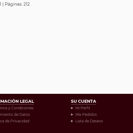
 | Páginas: 212
RMACIÓN LEGAL
SU CUENTA
inos y Condiciones
Mi Perfil
amiento de Datos
Mis Pedidos
ica de Privacidad
Lista de Deseos