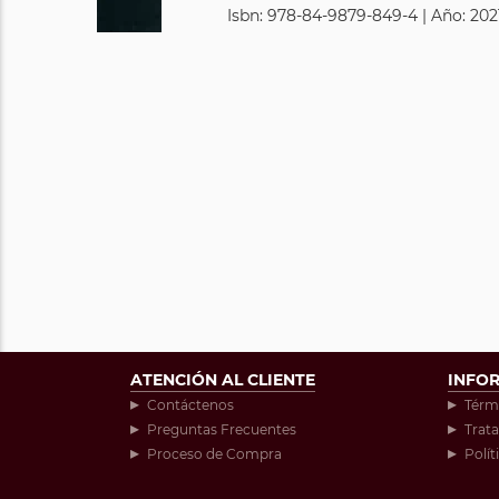
Isbn: 978-84-9879-849-4 | Año: 2021
ATENCIÓN AL CLIENTE
INFO
Contáctenos
Térm
Preguntas Frecuentes
Trat
Proceso de Compra
Polít