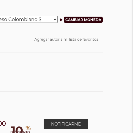
Agregar autor a mi lista de favoritos
00
NOTIFICARME
10
%
0
DESCUENTO