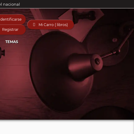
el nacional
Identificarse

Mi Carro ( libros)
Registrar
TEMAS