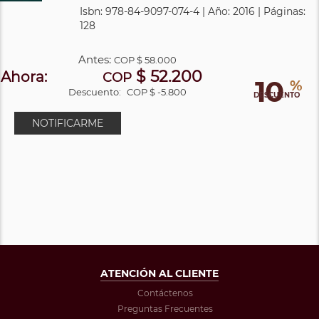
Isbn: 978-84-9097-074-4 | Año: 2016 | Páginas:
128
Antes:
COP
$ 58.000
$ 52.200
Ahora:
COP
10
%
Descuento:
COP $ -5.800
DESCUENTO
NOTIFICARME
ATENCIÓN AL CLIENTE
Contáctenos
Preguntas Frecuentes