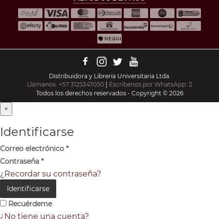
Distribuidora y Librería Universitaria Ltda.
Llámanos: +57 3125347050
|
Escríbenos por WhatsApp:
Todos los derechos reservados - Copyright © 2026
×
Identificarse
Correo electrónico
*
Contraseña
*
¿Recordar su contraseña?
Identificarse
Recuérdeme
¿No tiene una cuenta?