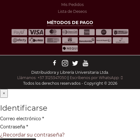
Mis Pedidos
Lista de Deseos
MÉTODOS DE PAGO
Distribuidora y Librería Universitaria Ltda.
Llámanos: +57 3125347050
|
Escríbenos por WhatsApp:
Todos los derechos reservados - Copyright © 2026
×
Identificarse
Correo electrónico
*
Contraseña
*
¿Recordar su contraseña?