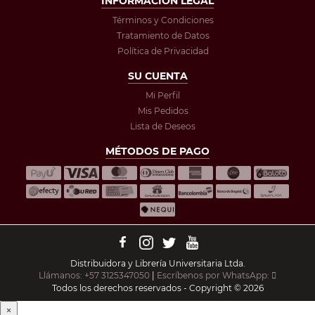
INFORMACIÓN LEGAL
Términos y Condiciones
Tratamiento de Datos
Política de Privacidad
SU CUENTA
Mi Perfil
Mis Pedidos
Lista de Deseos
MÉTODOS DE PAGO
Distribuidora y Librería Universitaria Ltda.
Llámanos: +57 3125347050
|
Escríbenos por WhatsApp:
Todos los derechos reservados - Copyright © 2026
×