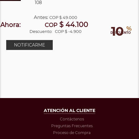
108
Antes:
COP
$ 49.000
$ 44.100
Ahora:
COP
10
%
Descuento:
COP $ -4.900
DESCUENTO
NOTIFICARME
ATENCIÓN AL CLIENTE
Contáctenos
Preguntas Frecuentes
Proceso de Compra