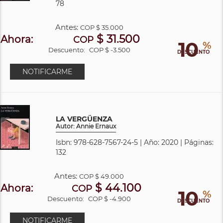
78
Antes:
COP
$ 35.000
$ 31.500
Ahora:
COP
10
%
Descuento:
COP $ -3.500
DESCUENTO
NOTIFICARME
LA VERGÜENZA
Autor: Annie Ernaux
Isbn: 978-628-7567-24-5 | Año: 2020 | Páginas:
132
Antes:
COP
$ 49.000
$ 44.100
Ahora:
COP
10
%
Descuento:
COP $ -4.900
DESCUENTO
NOTIFICARME