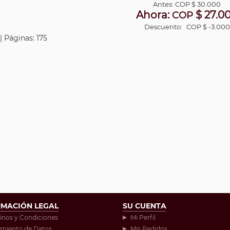
Antes:
COP
$ 30.000
Ahora:
$ 27.0
COP
Descuento:
COP $ -3.000
| Páginas: 175
RMACIÓN LEGAL
SU CUENTA
inos y Condiciones
Mi Perfil
amiento de Datos
Mis Pedidos