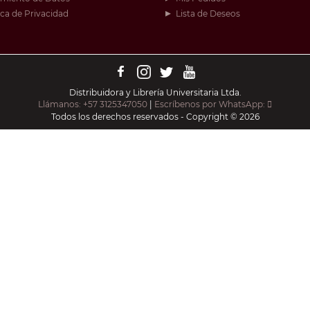
ica de Privacidad
Lista de Deseos
Distribuidora y Librería Universitaria Ltda.
Llámanos: +57 3125347050
|
Escríbenos por WhatsApp:
Todos los derechos reservados - Copyright © 2026