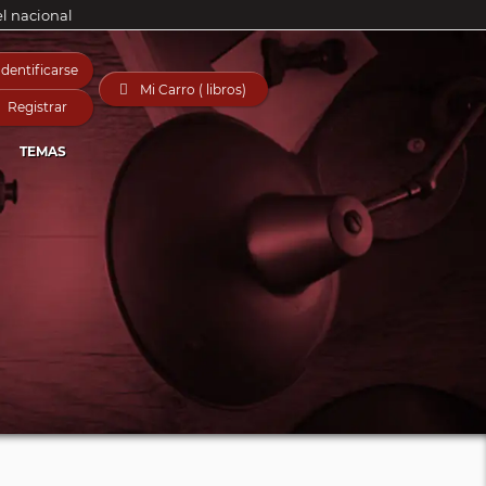
el nacional
Identificarse

Mi Carro ( libros)
Registrar
TEMAS