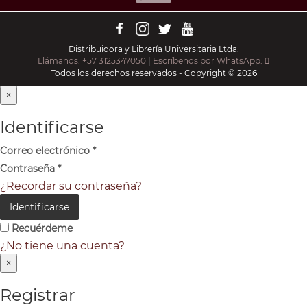
Distribuidora y Librería Universitaria Ltda.
Llámanos: +57 3125347050
|
Escríbenos por WhatsApp:
Todos los derechos reservados - Copyright © 2026
×
Identificarse
Correo electrónico
*
Contraseña
*
¿Recordar su contraseña?
Identificarse
Recuérdeme
¿No tiene una cuenta?
×
Registrar