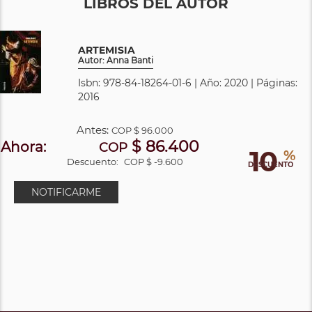
LIBROS DEL AUTOR
ARTEMISIA
Autor: Anna Banti
Isbn: 978-84-18264-01-6 | Año: 2020 | Páginas:
2016
Antes:
COP
$ 96.000
$ 86.400
Ahora:
COP
10
%
Descuento:
COP $ -9.600
DESCUENTO
NOTIFICARME