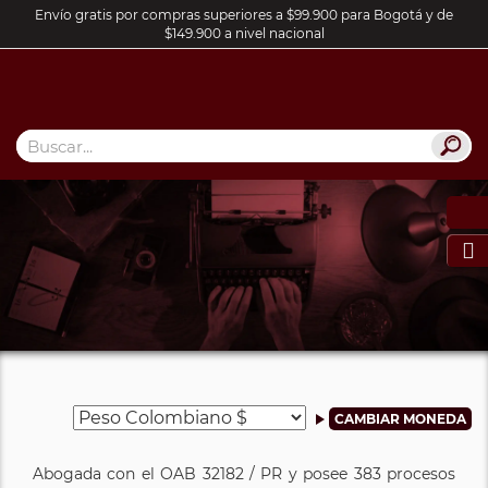
Envío gratis por compras superiores a $99.900 para Bogotá y de
$149.900 a nivel nacional

Abogada con el OAB 32182 / PR y posee 383 procesos