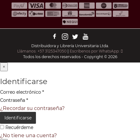
Distribuidora y Librería Universitaria Ltda.
Llámanos: +57 3125347050
|
Escríbenos por WhatsApp:
Todos los derechos reservados - Copyright © 2026
×
Identificarse
Correo electrónico
*
Contraseña
*
¿Recordar su contraseña?
Identificarse
Recuérdeme
¿No tiene una cuenta?