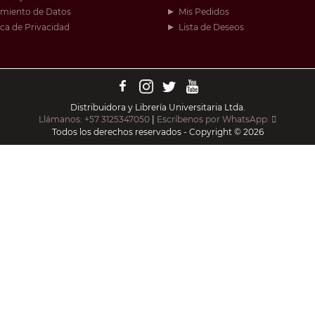
amiento de Datos
Mis Pedidos
ica de Privacidad
Lista de Deseos
Distribuidora y Librería Universitaria Ltda.
Llámanos: +57 3125347050
|
Escríbenos por WhatsApp:
Todos los derechos reservados - Copyright © 2026