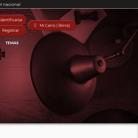
el nacional
Identificarse

Mi Carro ( libros)
Registrar
TEMAS