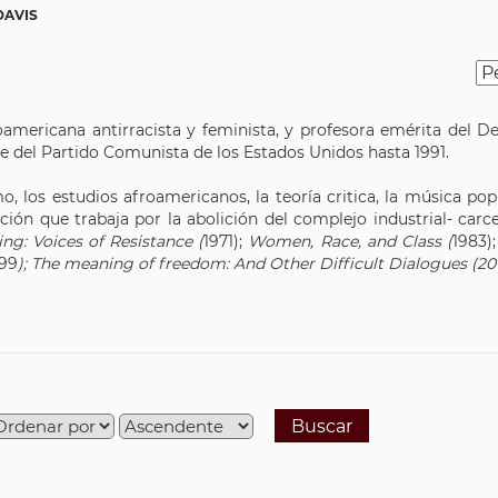
DAVIS
afroamericana antirracista y feminista, y profesora emérita del 
te del Partido Comunista de los Estados Unidos hasta 1991.
, los estudios afroamericanos, la teoría critica, la música popul
ión que trabaja por la abolición del complejo industrial- carce
g: Voices of Resistance (
1971);
Women, Race, and Class (
1983)
99
); The meaning of freedom: And Other Difficult Dialogues (20
Buscar