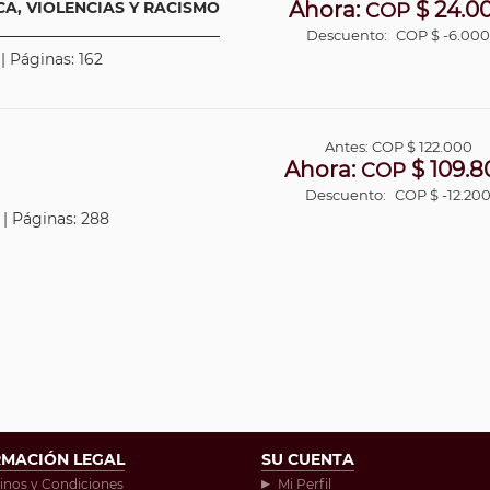
Ahora:
$ 24.0
CA, VIOLENCIAS Y RACISMO
COP
Descuento:
COP $ -6.00
| Páginas: 162
Antes:
COP
$ 122.000
Ahora:
$ 109.8
COP
Descuento:
COP $ -12.20
 | Páginas: 288
RMACIÓN LEGAL
SU CUENTA
inos y Condiciones
Mi Perfil