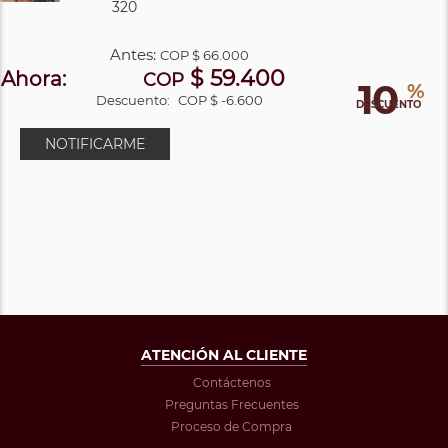
320
Antes:
COP
$ 66.000
$ 59.400
Ahora:
COP
10
%
Descuento:
COP $ -6.600
DESCUENTO
NOTIFICARME
ATENCIÓN AL CLIENTE
Contáctenos
Preguntas Frecuentes
Proceso de Compra