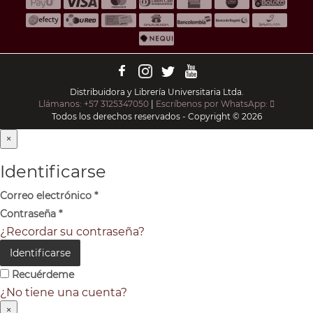
Distribuidora y Librería Universitaria Ltda.
Llámanos: +57 3125347050
|
Escríbenos por WhatsApp:
Todos los derechos reservados - Copyright © 2026
×
Identificarse
Correo electrónico
*
Contraseña
*
¿Recordar su contraseña?
Identificarse
Recuérdeme
¿No tiene una cuenta?
×