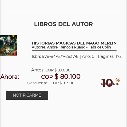
LIBROS DEL AUTOR
HISTORIAS MÁGICAS DEL MAGO MERLÍN
Autores: André Francois Ruaud - Fabrice Colin
Isbn: 978-84-677-2837-8 | Año: 0 | Páginas: 172
Antes:
COP
$ 89.000
$ 80.100
Ahora:
COP
10
%
Descuento:
COP $ -8.900
DESCUENTO
NOTIFICARME