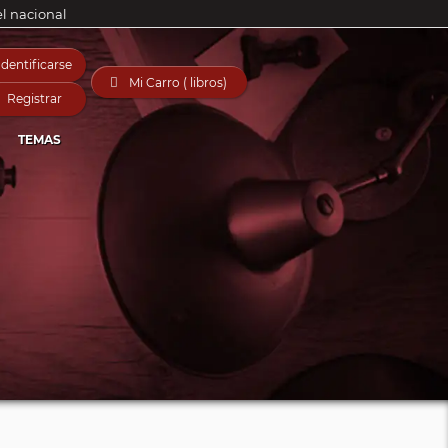
el nacional
Identificarse

Mi Carro ( libros)
Registrar
TEMAS