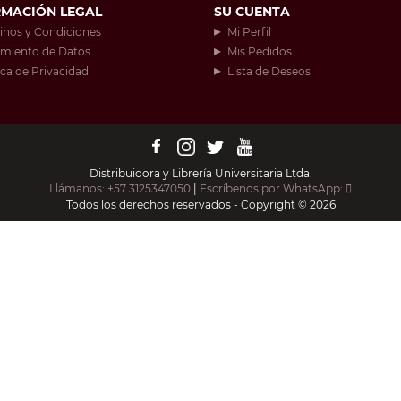
RMACIÓN LEGAL
SU CUENTA
inos y Condiciones
Mi Perfil
amiento de Datos
Mis Pedidos
ica de Privacidad
Lista de Deseos
Distribuidora y Librería Universitaria Ltda.
Llámanos: +57 3125347050
|
Escríbenos por WhatsApp:
Todos los derechos reservados - Copyright © 2026