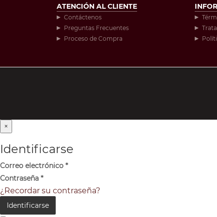
ATENCIÓN AL CLIENTE
INFO
Contáctenos
Térm
Preguntas Frecuentes
Trat
Proceso de Compra
Polít
×
Identificarse
Correo electrónico
*
Contraseña
*
¿Recordar su contraseña?
Identificarse