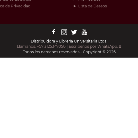
ica de Privacidad
Lista de Deseos
Distribuidora y Librería Universitaria Ltda.
Llámanos: +57 3125347050
|
Escríbenos por WhatsApp:
Todos los derechos reservados - Copyright © 2026