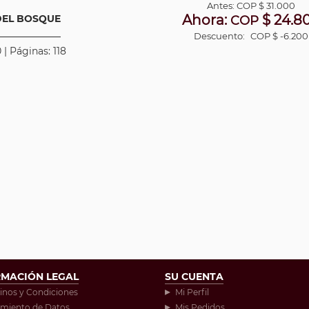
Antes:
COP
$ 31.000
Ahora:
$ 24.8
DEL BOSQUE
COP
Descuento:
COP $ -6.200
 | Páginas: 118
RMACIÓN LEGAL
SU CUENTA
inos y Condiciones
Mi Perfil
amiento de Datos
Mis Pedidos