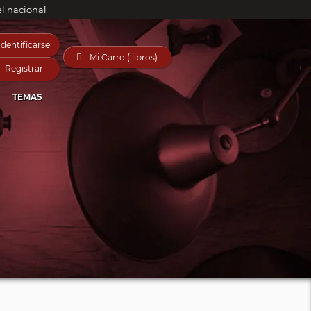
el nacional
Identificarse

Mi Carro ( libros)
Registrar
TEMAS