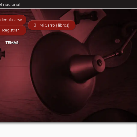
el nacional
Identificarse

Mi Carro ( libros)
Registrar
TEMAS