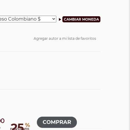
Agregar autor a mi lista de favoritos
00
25
%
0
DESCUENTO