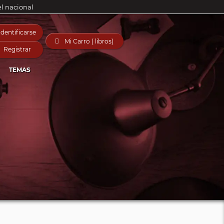
el nacional
Identificarse

Mi Carro ( libros)
Registrar
TEMAS