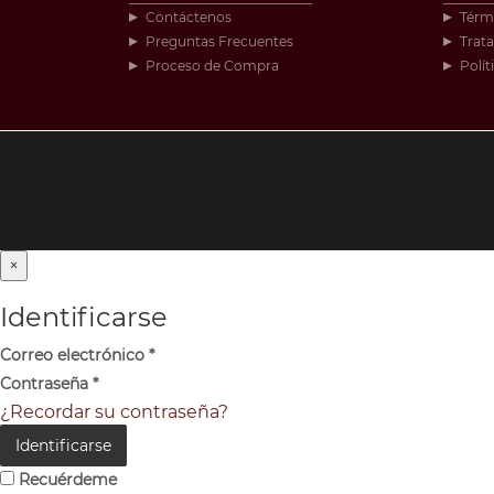
Contáctenos
Térm
Preguntas Frecuentes
Trat
Proceso de Compra
Polít
×
Identificarse
Correo electrónico
*
Contraseña
*
¿Recordar su contraseña?
Identificarse
Recuérdeme