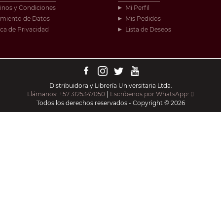
inos y Condiciones
Mi Perfil
amiento de Datos
Mis Pedidos
ica de Privacidad
Lista de Deseos
Distribuidora y Librería Universitaria Ltda.
Llámanos: +57 3125347050
|
Escríbenos por WhatsApp:
Todos los derechos reservados - Copyright © 2026