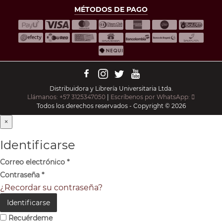
MÉTODOS DE PAGO
Distribuidora y Librería Universitaria Ltda.
Llámanos: +57 3125347050
|
Escríbenos por WhatsApp:
Todos los derechos reservados - Copyright © 2026
×
Identificarse
Correo electrónico
*
Contraseña
*
¿Recordar su contraseña?
Identificarse
Recuérdeme