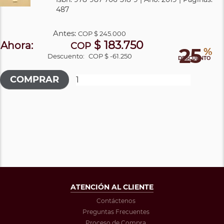
487
Antes:
COP
$ 245.000
$ 183.750
Ahora:
COP
25
%
Descuento:
COP $ -61.250
DESCUENTO
ATENCIÓN AL CLIENTE
Contáctenos
Preguntas Frecuentes
Proceso de Compra