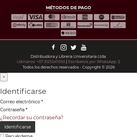
MÉTODOS DE PAGO
Distribuidora y Librería Universitaria Ltda.
Llámanos: +57 3125347050
|
Escríbenos por WhatsApp:
Todos los derechos reservados - Copyright © 2026
×
Identificarse
Correo electrónico
*
Contraseña
*
¿Recordar su contraseña?
Identificarse
Recuérdeme