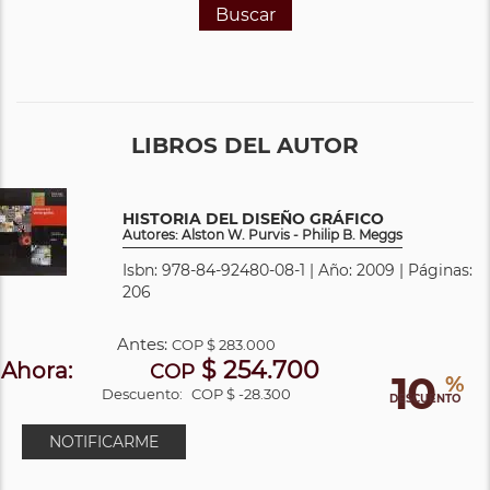
Buscar
LIBROS DEL AUTOR
HISTORIA DEL DISEÑO GRÁFICO
Autores: Alston W. Purvis - Philip B. Meggs
Isbn: 978-84-92480-08-1 | Año: 2009 | Páginas:
206
Antes:
COP
$ 283.000
$ 254.700
Ahora:
COP
10
%
Descuento:
COP $ -28.300
DESCUENTO
NOTIFICARME