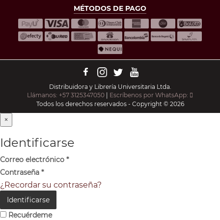
MÉTODOS DE PAGO
Distribuidora y Librería Universitaria Ltda.
Llámanos: +57 3125347050
|
Escríbenos por WhatsApp:
Todos los derechos reservados - Copyright © 2026
×
Identificarse
Correo electrónico
*
Contraseña
*
¿Recordar su contraseña?
Identificarse
Recuérdeme