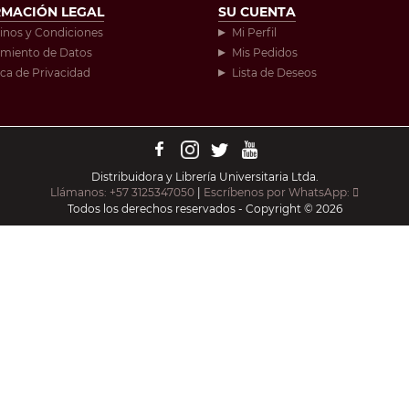
RMACIÓN LEGAL
SU CUENTA
inos y Condiciones
Mi Perfil
amiento de Datos
Mis Pedidos
ica de Privacidad
Lista de Deseos
Distribuidora y Librería Universitaria Ltda.
Llámanos: +57 3125347050
|
Escríbenos por WhatsApp:
Todos los derechos reservados - Copyright © 2026