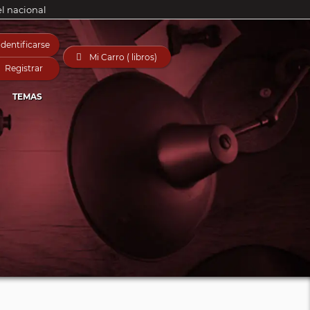
el nacional
Identificarse

Mi Carro ( libros)
Registrar
TEMAS