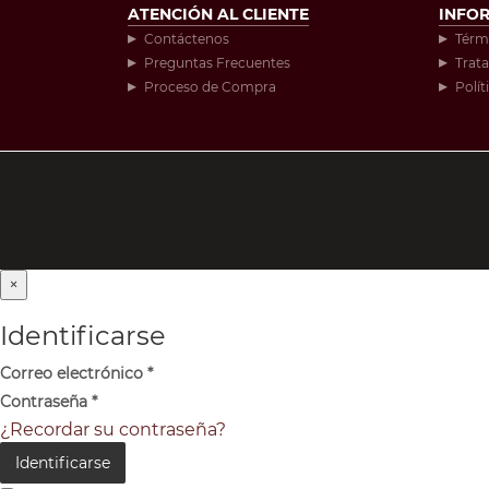
ATENCIÓN AL CLIENTE
INFO
Contáctenos
Térm
Preguntas Frecuentes
Trat
Proceso de Compra
Polít
×
Identificarse
Correo electrónico
*
Contraseña
*
¿Recordar su contraseña?
Identificarse