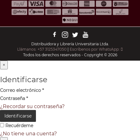
Distribuidora y Librería Universitaria Ltda.
Llámanos: +57 3125347050
|
Escríbenos por WhatsApp:
Todos los derechos reservados - Copyright © 2026
×
Identificarse
Correo electrónico
*
Contraseña
*
¿Recordar su contraseña?
Identificarse
Recuérdeme
¿No tiene una cuenta?