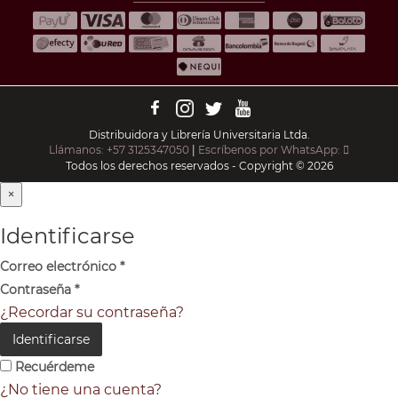
Distribuidora y Librería Universitaria Ltda.
Llámanos: +57 3125347050
|
Escríbenos por WhatsApp:
Todos los derechos reservados - Copyright © 2026
×
Identificarse
Correo electrónico
*
Contraseña
*
¿Recordar su contraseña?
Identificarse
Recuérdeme
¿No tiene una cuenta?